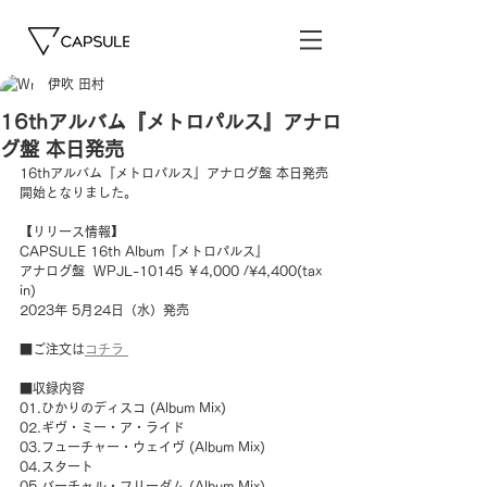
伊吹 田村
16thアルバム『メトロパルス』アナロ
グ盤 本日発売
16thアルバム『メトロパルス』アナログ盤 本日発売
開始となりました。
【リリース情報】
CAPSULE 16th Album『メトロパルス』
アナログ盤  WPJL-10145 ￥4,000 /¥4,400(tax 
in)
2023年 5月24日（水）発売
■ご注文は
コチラ 
■収録内容
01.ひかりのディスコ (Album Mix)
02.ギヴ・ミー・ア・ライド　
03.フューチャー・ウェイヴ (Album Mix)
04.スタート
05.バーチャル・フリーダム (Album Mix)