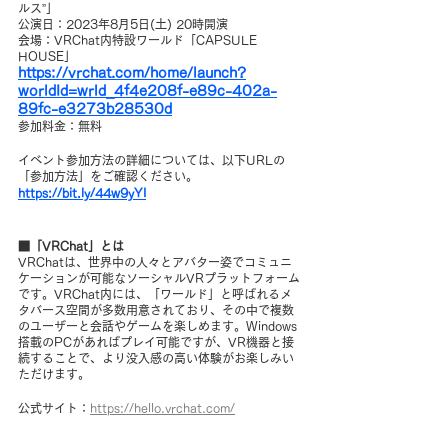
ルス”」
公演日：2023年8月5日(土) 20時開演
会場：VRChat内特設ワールド「CAPSULE 
HOUSE」
https://vrchat.com/home/launch?
worldId=wrld_4f4e208f-e89c-402a-
89fc-e3273b28530d
参加料金：無料
イベント参加方法の詳細については、以下URLの
「参加方法」をご確認ください。
https://bit.ly/44w9yYI
■「VRChat」とは
VRChatは、世界中の人々とアバター姿でコミュニ
ケーションが可能なソーシャルVRプラットフォーム
です。VRChat内には、「ワールド」と呼ばれるメ
タバース空間が多数用意されており、その中で複数
のユーザーと会話やゲームを楽しめます。Windows
搭載のPCがあればプレイ可能ですが、VR機器と接
続することで、より没入感の高い体験がお楽しみい
ただけます。
公式サイト：
https://hello.vrchat.com/