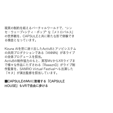
現実の制約を超えるバーチャルワールドで、“シン
セ・ウェーブ×シティ・ポップ” な『メトロパルス』
の世界観を、CAPSULEと共に新たな形で体験でき
る機会となっています。
Kizuna AIを世に送り出したActiv8とアソビシステム
の共同プロダクションである「ANNIN」が本ライブ
の全体プロデュースを担当。
Activ8の制作協力のもと、実写MVからXRライブま
で様々な作品にたずさわる「ReeeznD」がライブ制
作監督を、SANRIO Virtual Festivalへも出演した
「キヌ」が演出監修を担当しています。
■CAPSULEのMVに登場する「CAPSULE 
HOUSE」もVRで自由に歩ける